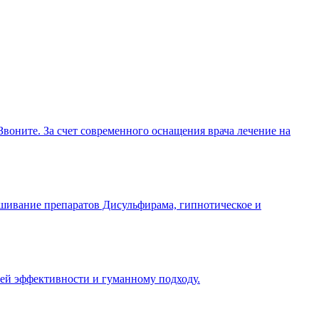
воните. За счет современного оснащения врача лечение на
шивание препаратов Дисульфирама, гипнотическое и
оей эффективности и гуманному подходу.