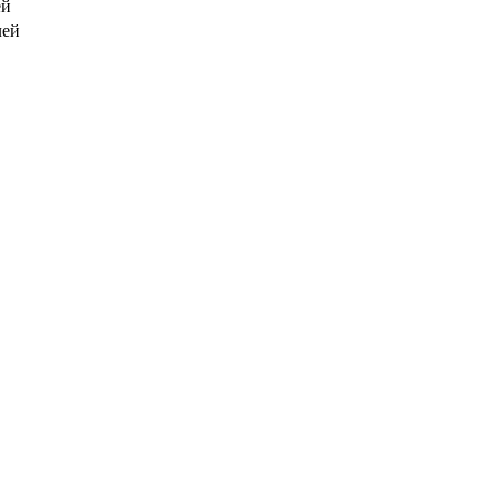
ей
лей