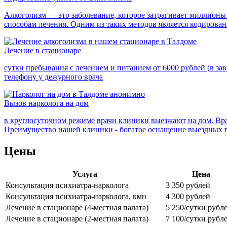
Алкоголизм — это заболевание, которое затрагивает миллионы
способам лечения. Одним из таких методов является кодирован
Лечение в стационаре
сутки пребывания с лечением и питанием от 6000 рублей (в з
телефону у дежурного врача
Вызов нарколога на дом
в круглосуточном режиме врачи клиники выезжают на дом. Врач
Преимущество нашей клиники - богатое оснащение выездных в
Цены
Услуга
Цена
Консультация психиатра-нарколога
3 350 рублей
Консультация психиатра-нарколога, кмн
4 300 рублей
Лечение в стационаре (4-местная палата)
5 250/сутки рубл
Лечение в стационаре (2-местная палата)
7 100/сутки рубл