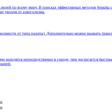
 людей по всему миру. В поисках эффективных методов борьбы 
ие уколом от алкоголизма.
ависимости от типа палаты). Дополнительно можно вызвать тран
и находятся непосредственно в городе, чем достигается быстры
рачей.
ей
ей