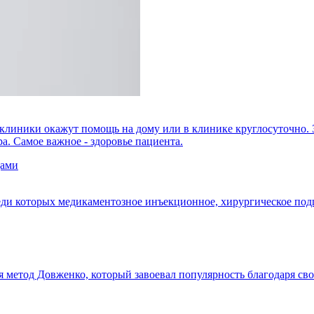
клиники окажут помощь на дому или в клинике круглосуточно. З
. Самое важное - здоровье пациента.
еди которых медикаментозное инъекционное, хирургическое под
я метод Довженко, который завоевал популярность благодаря св