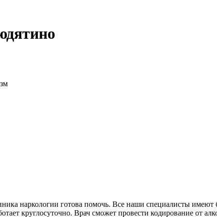
юдятино
изм
линика наркологии готова помочь. Все наши специалисты имеют 
отает круглосуточно. Врач сможет провести кодирование от алк