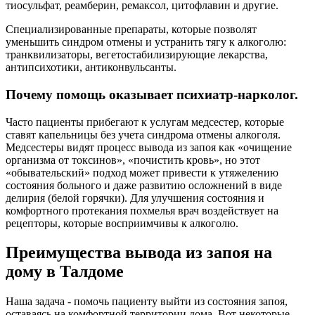
тиосульфат, реамберин, ремаксол, цитофлавин и другие.
Специализированные препараты, которые позволят
уменьшить синдром отмены и устранить тягу к алкоголю:
транквилизаторы, вегетостабилизирующие лекарства,
антипсихотики, антиконвульсанты.
Почему помощь оказывает психиатр-нарколог.
Часто пациенты прибегают к услугам медсестер, которые
ставят капельницы без учета синдрома отмены алкоголя.
Медсестеры видят процесс вывода из запоя как «очищение
организма от токсинов», «почистить кровь», но этот
«обывательский» подход может привести к утяжелению
состояния больного и даже развитию осложнений в виде
делирия (белой горячки). Для улучшения состояния и
комфортного протекания похмелья врач воздействует на
рецепторы, которые восприимчивы к алкоголю.
Преимущества вывода из запоя на
дому в Талдоме
Наша задача - помочь пациенту выйти из состояния запоя,
оставаясь на комфортной территории дома. Вот некоторые